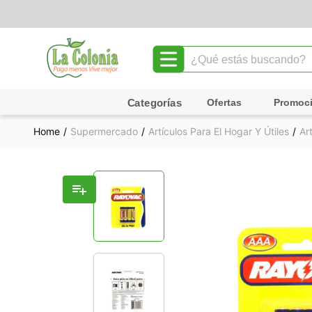
¿Qué estás buscando?
TÉRMINOS MÁS BUSCADOS
Ofertas
Promoc
1
.
leche
Supermercado
Artículos Para El Hogar Y Útiles
Ar
2
.
chocolate
3
.
cafe
4
.
queso
5
.
pollo
6
.
galletas
7
.
shampoo
8
.
yogurt