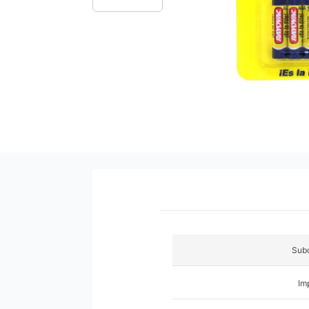
9
.
pañales
10
.
azucar
Subc
Im