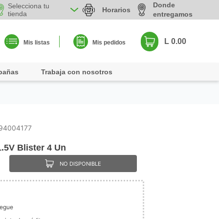
Donde
Selecciona tu
Horarios
tienda
entregamos
L 0.00
Mis listas
Mis pedidos
pañas
Trabaja con nosotros
94004177
.5V Blister 4 Un
NO DISPONIBLE
legue