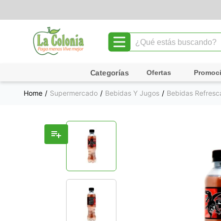
¿Qué estás buscando?
TÉRMINOS MÁS BUSCADOS
Ofertas
Promoc
1
.
leche
Supermercado
Bebidas Y Jugos
Bebidas Refresc
2
.
chocolate
3
.
cafe
4
.
queso
5
.
pollo
6
.
galletas
7
.
shampoo
8
.
yogurt