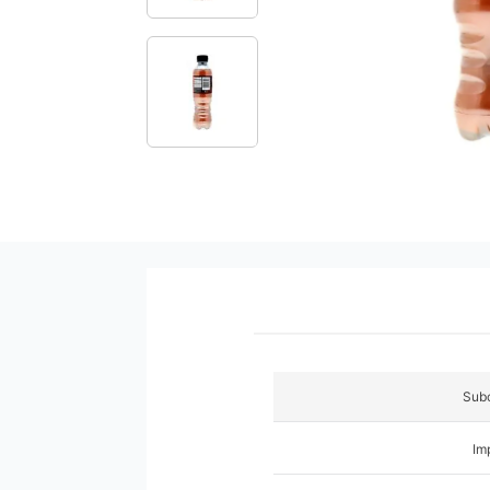
9
.
pañales
10
.
azucar
Subc
Im