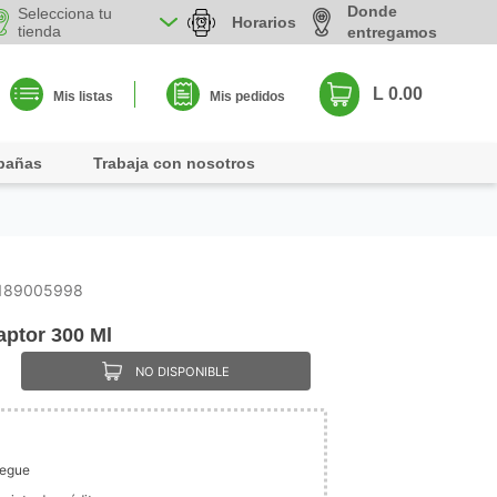
Donde
Selecciona tu
Horarios
tienda
entregamos
L 0.00
Mis listas
Mis pedidos
pañas
Trabaja con nosotros
189005998
aptor 300 Ml
NO DISPONIBLE
legue