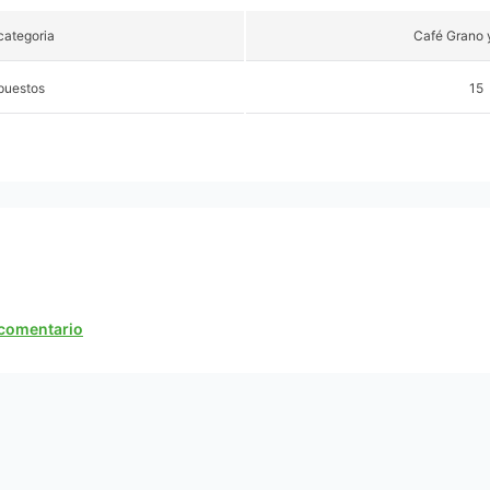
ategoria
Café Grano 
puestos
15
n comentario