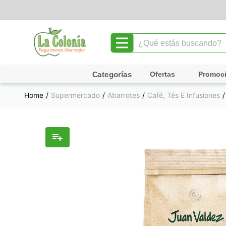
¿Qué estás buscando?
TÉRMINOS MÁS BUSCADOS
Ofertas
Promoc
1
.
leche
Supermercado
Abarrotes
Café, Tés E Infusiones
2
.
chocolate
3
.
cafe
4
.
queso
5
.
galletas
6
.
pollo
7
.
shampoo
8
.
yogurt