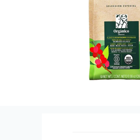
9
.
pañales
10
.
azucar