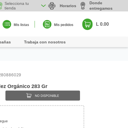
Donde
Selecciona tu
Horarios
tienda
entregamos
L 0.00
Mis listas
Mis pedidos
pañas
Trabaja con nosotros
280886029
dez Orgánico 283 Gr
NO DISPONIBLE
legue