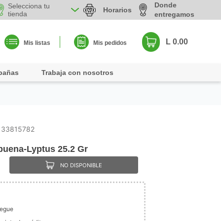
Donde
Selecciona tu
Horarios
tienda
entregamos
L 0.00
Mis listas
Mis pedidos
pañas
Trabaja con nosotros
133815782
buena-Lyptus 25.2 Gr
NO DISPONIBLE
legue