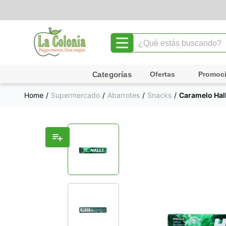
¿Qué estás buscando?
TÉRMINOS MÁS BUSCADOS
Ofertas
Promoc
1
.
leche
Supermercado
Abarrotes
Snacks
Caramelo Hal
2
.
chocolate
3
.
cafe
4
.
queso
5
.
galletas
6
.
pollo
7
.
shampoo
8
.
yogurt