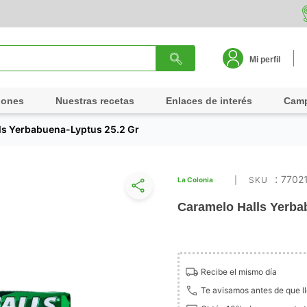
Mi perfil
iones
Nuestras recetas
Enlaces de interés
Cam
ls Yerbabuena-Lyptus 25.2 Gr
:
7702
La Colonia
Caramelo Halls Yerba
Recibe el mismo día
Te avisamos antes de que l