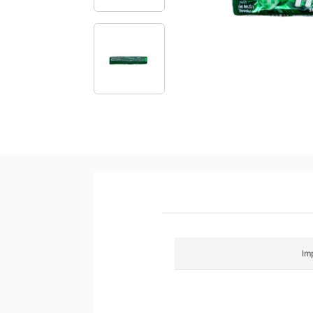
9
.
pañales
10
.
azucar
Im