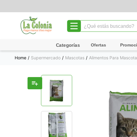
¿Qué estás buscando?
TÉRMINOS MÁS BUSCADOS
Ofertas
Promoc
1
.
leche
Supermercado
Mascotas
Alimentos Para Mascota
2
.
chocolate
3
.
cafe
4
.
queso
5
.
galletas
6
.
pollo
7
.
shampoo
8
.
yogurt