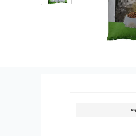
9
.
pañales
10
.
azucar
Im