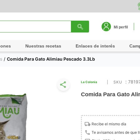
Mi perfil
iones
Nuestras recetas
Enlaces de interés
Cam
s
Comida Para Gato Alimiau Pescado 3.3Lb
:
7819
La Colonia
Comida Para Gato Ali
Recibe el mismo día
Te avisamos antes de que l