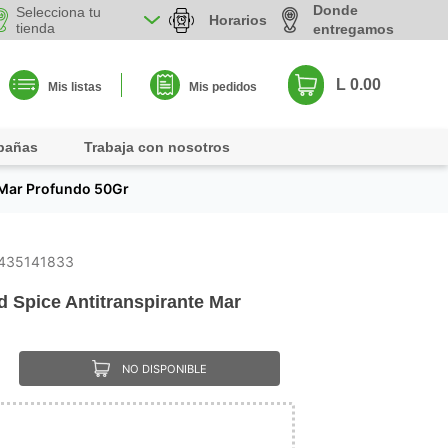
Donde
Selecciona tu
Horarios
tienda
entregamos
L 0.00
Mis listas
Mis pedidos
pañas
Trabaja con nosotros
 Mar Profundo 50Gr
435141833
 Spice Antitranspirante Mar
NO DISPONIBLE