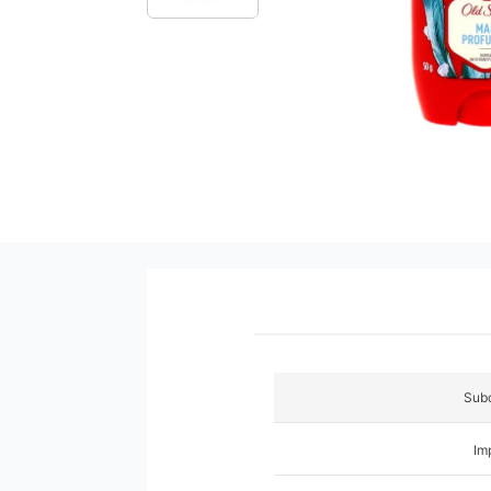
9
.
pañales
10
.
azucar
Subc
Im