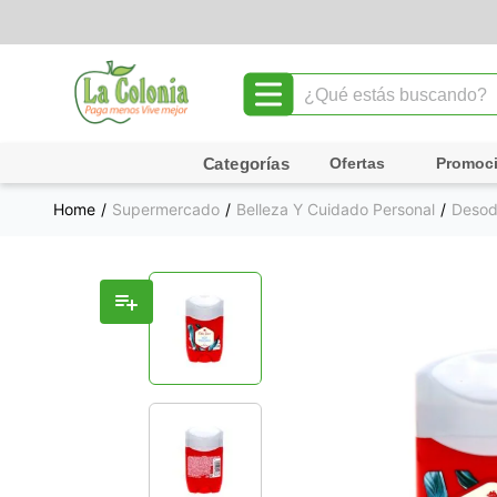
¿Qué estás buscando?
TÉRMINOS MÁS BUSCADOS
Ofertas
Promoc
1
.
leche
Supermercado
Belleza Y Cuidado Personal
Desod
2
.
chocolate
3
.
cafe
4
.
queso
5
.
galletas
6
.
pollo
7
.
shampoo
8
.
yogurt