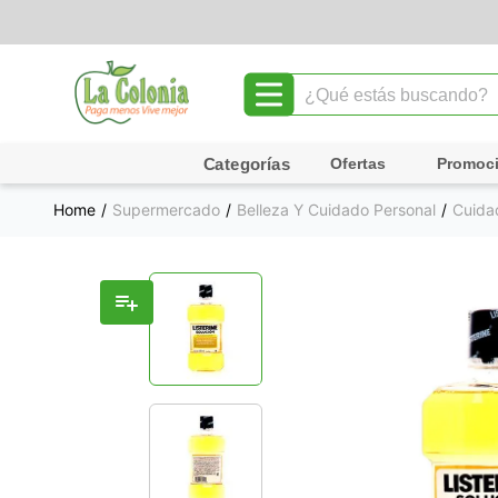
¿Qué estás buscando?
TÉRMINOS MÁS BUSCADOS
Ofertas
Promoc
1
.
leche
Supermercado
Belleza Y Cuidado Personal
Cuida
2
.
chocolate
3
.
cafe
4
.
queso
5
.
pollo
6
.
galletas
7
.
yogurt
8
.
shampoo