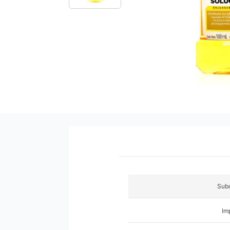
9
.
pañales
10
.
azucar
Subc
Im