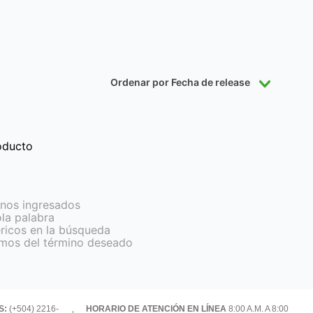
Ordenar por
Fecha de release
oducto
nos ingresados
ola palabra
éricos en la búsqueda
imos del término deseado
S:
(+504) 2216-
HORARIO DE ATENCIÓN EN LÍNEA
8:00 A.M. A 8:00