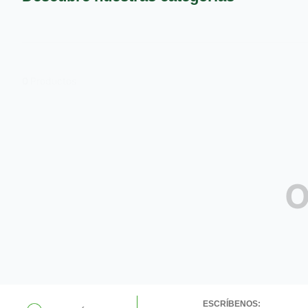
9
.
pañales
10
.
azucar
0
Productos
O
ESCRÍBENOS: