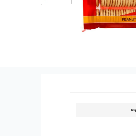
9
.
pañales
10
.
azucar
Im