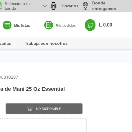
Donde
Selecciona tu
Horarios
tienda
entregamos
L 0.00
Mis listas
Mis pedidos
pañas
Trabaja con nosotros
30310287
la de Mani 25 Oz Essential
NO DISPONIBLE