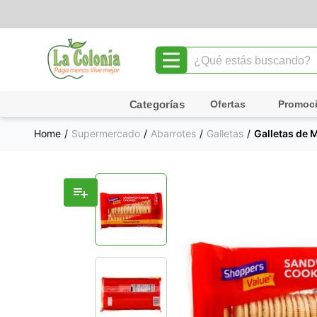
¿Qué estás buscando?
TÉRMINOS MÁS BUSCADOS
Ofertas
Promoc
1
.
leche
Supermercado
Abarrotes
Galletas
Galletas de 
2
.
chocolate
3
.
cafe
4
.
queso
5
.
galletas
6
.
pollo
7
.
shampoo
8
.
yogurt