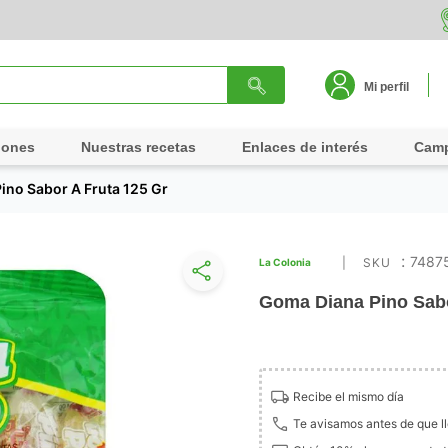
Mi perfil
iones
Nuestras recetas
Enlaces de interés
Cam
ino Sabor A Fruta 125 Gr
:
7487
La Colonia
Goma Diana Pino Sabo
Recibe el mismo día
Te avisamos antes de que l