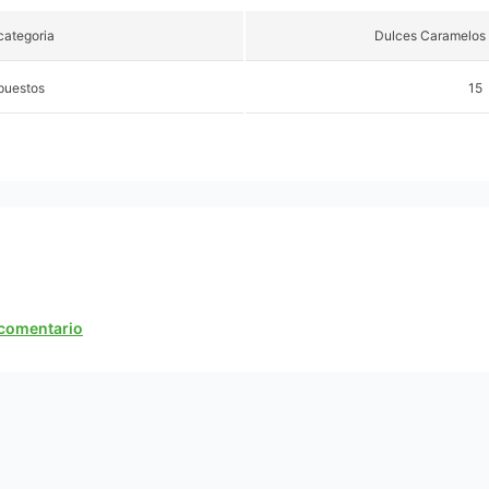
ategoria
Dulces Caramelos 
puestos
15
n comentario