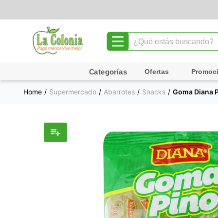
¿Qué estás buscando?
TÉRMINOS MÁS BUSCADOS
Ofertas
Promoc
1
.
leche
Supermercado
Abarrotes
Snacks
Goma Diana P
2
.
chocolate
3
.
cafe
4
.
queso
5
.
pollo
6
.
galletas
7
.
shampoo
8
.
yogurt