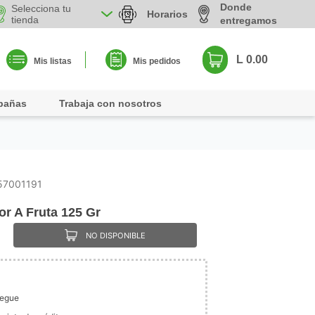
Donde
Selecciona tu
Horarios
tienda
entregamos
L 0.00
Mis listas
Mis pedidos
pañas
Trabaja con nosotros
57001191
r A Fruta 125 Gr
NO DISPONIBLE
legue