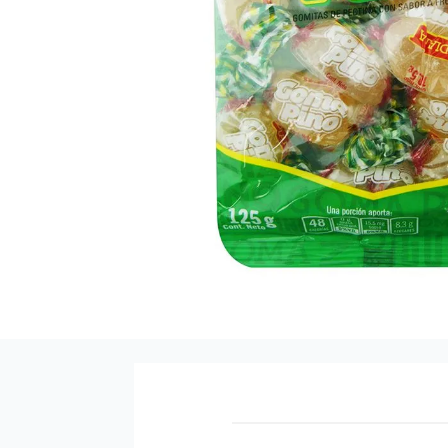
9
.
pañales
10
.
azucar