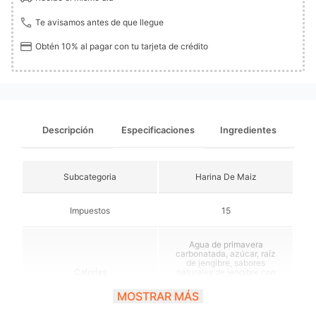
Te avisamos antes de que llegue
Obtén 10% al pagar con tu tarjeta de crédito
Descripción
Especificaciones
Ingredientes
Subcategoria
Harina De Maiz
Impuestos
15
Agua de primavera
carbonatada, azúcar, raíz
de jengibre, sabores
Calorías
naturales de jengibre con
otros sabores naturales,
ácido tartárico, ácido
MOSTRAR MÁS
ascórbico.