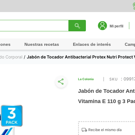
Mi perfil
iones
Nuestras recetas
Enlaces de interés
Cam
do Corporal
Jabón de Tocador Antibacterial Protex Nutri Protect 
:
0991
La Colonia
Jabón de Tocador Anti
Vitamina E 110 g 3 Pa
Recibe el mismo día