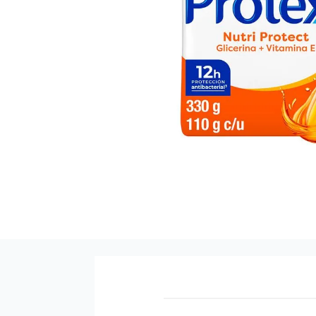
9
.
pañales
10
.
azucar