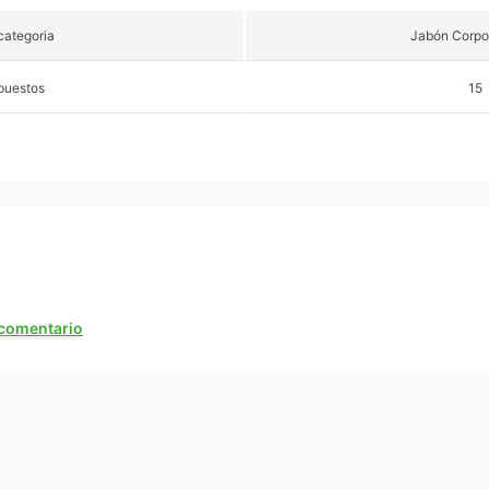
ategoria
Jabón Corpor
puestos
15
n comentario