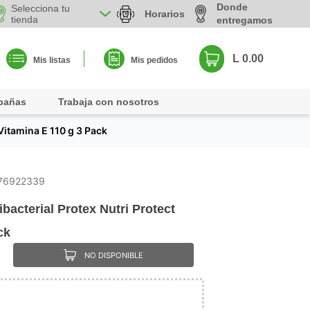
Donde
Selecciona tu
Horarios
tienda
entregamos
L 0.00
Mis listas
Mis pedidos
pañas
Trabaja con nosotros
Vitamina E 110 g 3 Pack
76922339
bacterial Protex Nutri Protect
ck
NO DISPONIBLE