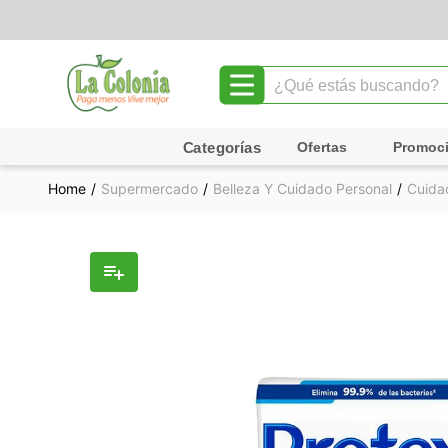
¿Qué estás buscando?
TÉRMINOS MÁS BUSCADOS
Ofertas
Promoc
1
.
leche
Supermercado
Belleza Y Cuidado Personal
Cuida
2
.
chocolate
3
.
cafe
4
.
queso
5
.
pollo
6
.
galletas
7
.
yogurt
8
.
shampoo