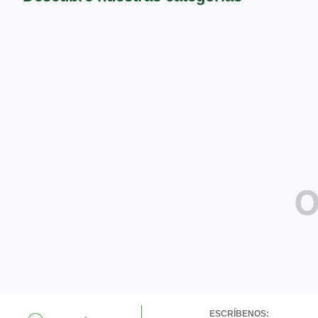
9
.
pañales
10
.
azucar
0
Productos
O
ESCRÍBENOS: