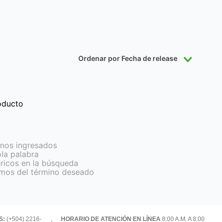
Ordenar por
Fecha de release
oducto
nos ingresados
ola palabra
éricos en la búsqueda
imos del término deseado
S:
(+504) 2216-
HORARIO DE ATENCIÓN EN LÍNEA
8:00 A.M. A 8:00