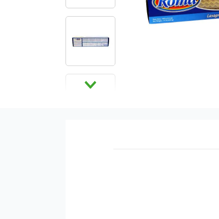
9
.
pañales
10
.
azucar