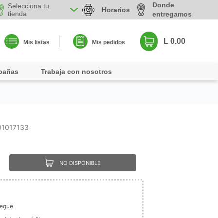
Donde
Selecciona tu
Horarios
tienda
entregamos
L 0.00
Mis listas
Mis pedidos
pañas
Trabaja con nosotros
01017133
NO DISPONIBLE
legue