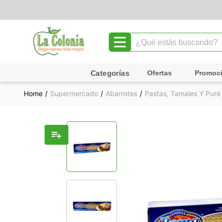
¿Qué estás buscando?
TÉRMINOS MÁS BUSCADOS
Ofertas
Promoc
1
.
leche
Supermercado
Abarrotes
Pastas, Tamales Y Pur
2
.
chocolate
3
.
cafe
4
.
queso
5
.
pollo
6
.
galletas
7
.
yogurt
8
.
shampoo