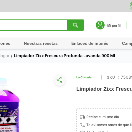
Mi perfil
iones
Nuestras recetas
Enlaces de interés
Cam
Hogar
Limpiador Zixx Frescura Profunda Lavanda 900 Ml
:
7508
La Colonia
Limpiador Zixx Fresc
Recibe el mismo día
Te avisamos antes de que l