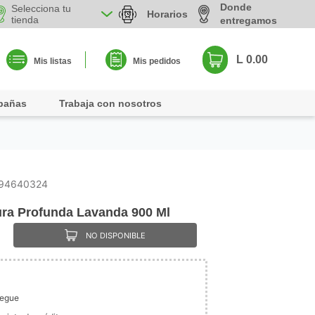
Donde
Selecciona tu
Horarios
tienda
entregamos
L 0.00
Mis listas
Mis pedidos
pañas
Trabaja con nosotros
94640324
ura Profunda Lavanda 900 Ml
NO DISPONIBLE
legue