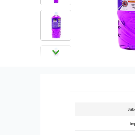
9
.
pañales
10
.
azucar
Subc
Im