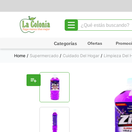
¿Qué estás buscando?
TÉRMINOS MÁS BUSCADOS
Ofertas
Promoc
1
.
leche
Supermercado
Cuidado Del Hogar
Limpieza Del 
2
.
chocolate
3
.
cafe
4
.
queso
5
.
pollo
6
.
galletas
7
.
shampoo
8
.
yogurt