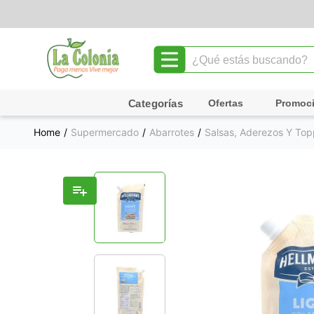
¿Qué estás buscando?
TÉRMINOS MÁS BUSCADOS
Ofertas
Promoc
1
.
leche
Supermercado
Abarrotes
Salsas, Aderezos Y Top
2
.
chocolate
3
.
cafe
4
.
queso
5
.
pollo
6
.
galletas
7
.
shampoo
8
.
yogurt