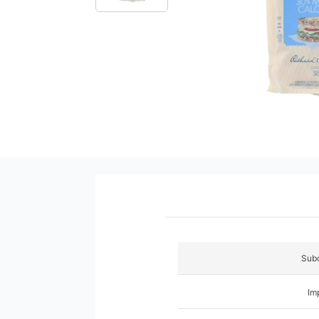
9
.
pañales
10
.
azucar
Subc
Im