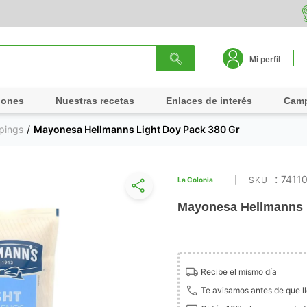
Mi perfil
iones
Nuestras recetas
Enlaces de interés
Cam
pings
Mayonesa Hellmanns Light Doy Pack 380 Gr
:
7411
La Colonia
Mayonesa Hellmanns 
Recibe el mismo día
Te avisamos antes de que l