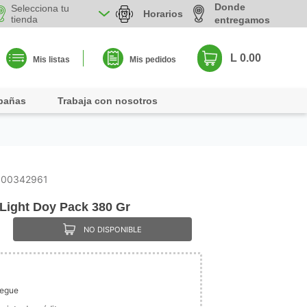
Donde
Selecciona tu
Horarios
tienda
entregamos
L 0.00
Mis listas
Mis pedidos
pañas
Trabaja con nosotros
000342961
Light Doy Pack 380 Gr
NO DISPONIBLE
legue