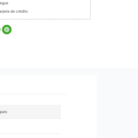
legue
rjeta de crédito
ques