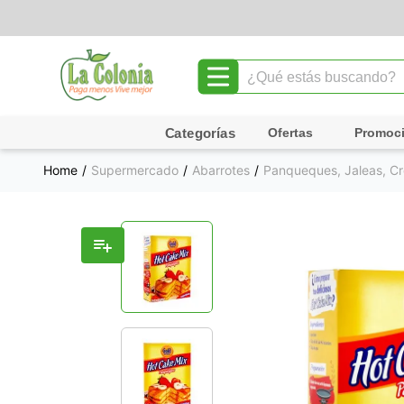
¿Qué estás buscando?
TÉRMINOS MÁS BUSCADOS
Ofertas
Promoc
1
.
leche
Supermercado
Abarrotes
Panqueques, Jaleas, Cr
2
.
chocolate
3
.
cafe
4
.
queso
5
.
pollo
6
.
galletas
7
.
shampoo
8
.
yogurt