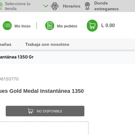
Donde
Selecciona tu
Horarios
tienda
entregamos
L 0.00
Mis listas
Mis pedidos
pañas
Trabaja con nosotros
tantánea 1350 Gr
96150770
es Gold Medal Instantánea 1350
NO DISPONIBLE