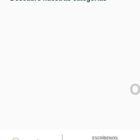
9
.
pañales
10
.
azucar
0
Productos
O
ESCRÍBENOS: