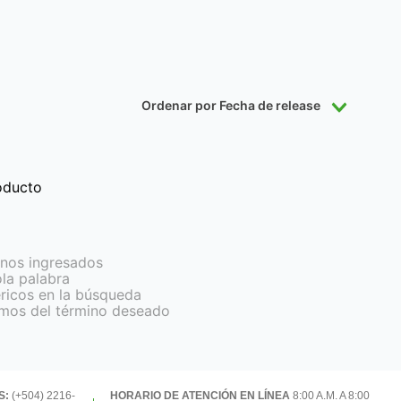
Ordenar por
Fecha de release
oducto
nos ingresados
ola palabra
éricos en la búsqueda
imos del término deseado
S:
(+504) 2216-
HORARIO DE ATENCIÓN EN LÍNEA
8:00 A.M. A 8:00