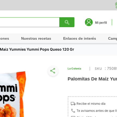
Mi perfil
iones
Nuestras recetas
Enlaces de interés
Cam
 Maiz Yummies Yummi Pops Queso 120 Gr
:
7508
La Colonia
Palomitas De Maiz Y
Recibe el mismo día
Te avisamos antes de que l