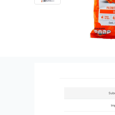
9
.
pañales
10
.
azucar
Subc
Im