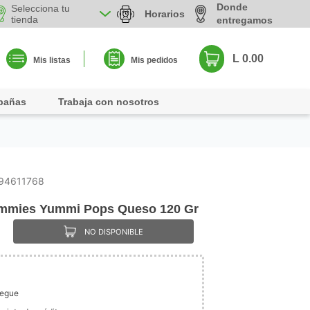
Donde
Selecciona tu
Horarios
tienda
entregamos
L 0.00
Mis listas
Mis pedidos
pañas
Trabaja con nosotros
94611768
ummies Yummi Pops Queso 120 Gr
NO DISPONIBLE
legue