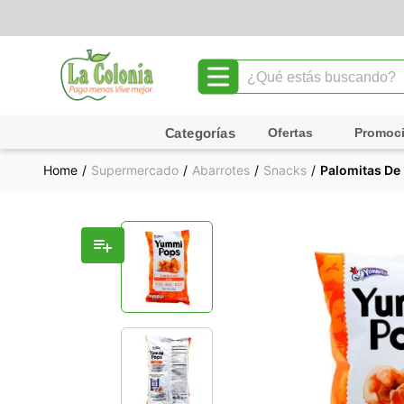
¿Qué estás buscando?
TÉRMINOS MÁS BUSCADOS
Ofertas
Promoc
1
.
leche
Supermercado
Abarrotes
Snacks
Palomitas De
2
.
chocolate
3
.
cafe
4
.
queso
5
.
galletas
6
.
pollo
7
.
shampoo
8
.
yogurt