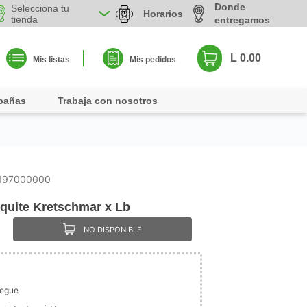
Donde
Selecciona tu
Horarios
tienda
entregamos
L 0.00
Mis listas
Mis pedidos
pañas
Trabaja con nosotros
197000000
quite Kretschmar x Lb
NO DISPONIBLE
legue