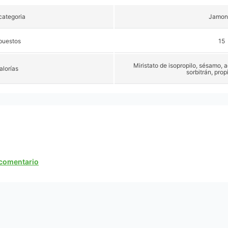
ategoria
Jamon
puestos
15
Miristato de isopropilo, sésamo, a
alorías
sorbitrán, pro
n comentario