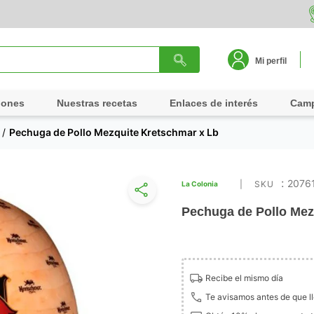
Mi perfil
iones
Nuestras recetas
Enlaces de interés
Cam
Pechuga de Pollo Mezquite Kretschmar x Lb
:
2076
La Colonia
Pechuga de Pollo Mez
Recibe el mismo día
Te avisamos antes de que l