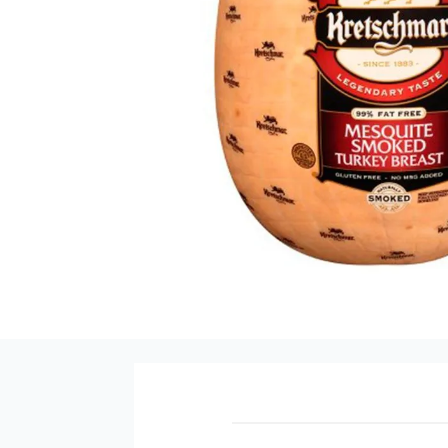
9
.
pañales
10
.
azucar