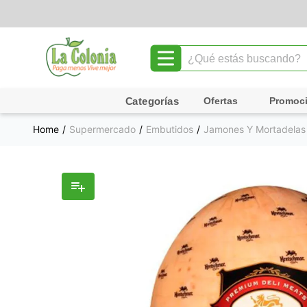
¿Qué estás buscando?
TÉRMINOS MÁS BUSCADOS
Ofertas
Promoc
1
.
leche
Supermercado
Embutidos
Jamones Y Mortadelas
2
.
chocolate
3
.
cafe
4
.
queso
5
.
pollo
6
.
galletas
7
.
yogurt
8
.
shampoo