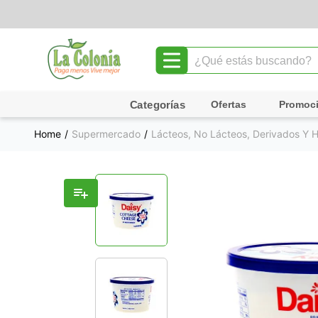
¿Qué estás buscando?
TÉRMINOS MÁS BUSCADOS
Ofertas
Promoc
1
.
leche
Supermercado
Lácteos, No Lácteos, Derivados Y 
2
.
chocolate
3
.
cafe
4
.
queso
5
.
galletas
6
.
pollo
7
.
shampoo
8
.
yogurt