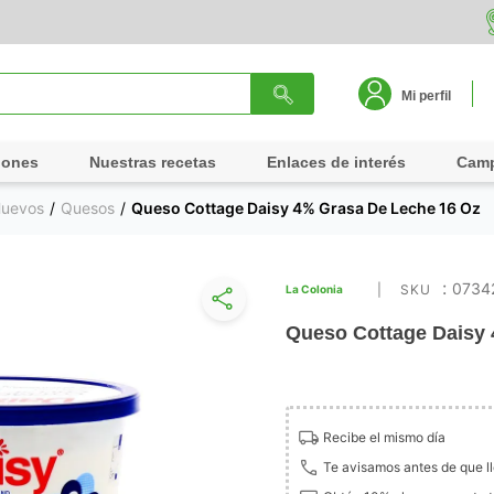
Mi perfil
iones
Nuestras recetas
Enlaces de interés
Cam
Huevos
Quesos
Queso Cottage Daisy 4% Grasa De Leche 16 Oz
:
0734
La Colonia
Queso Cottage Daisy 
Recibe el mismo día
Te avisamos antes de que l