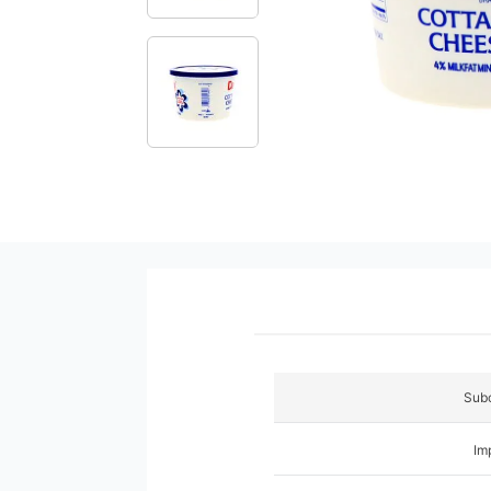
9
.
pañales
10
.
azucar
Subc
Im