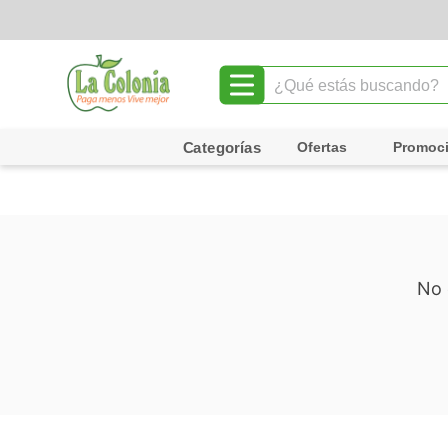
¿Qué estás buscando?
TÉRMINOS MÁS BUSCADOS
Ofertas
Promoc
1
.
leche
2
.
chocolate
3
.
cafe
4
.
queso
5
.
galletas
6
.
pollo
7
.
shampoo
8
.
yogurt