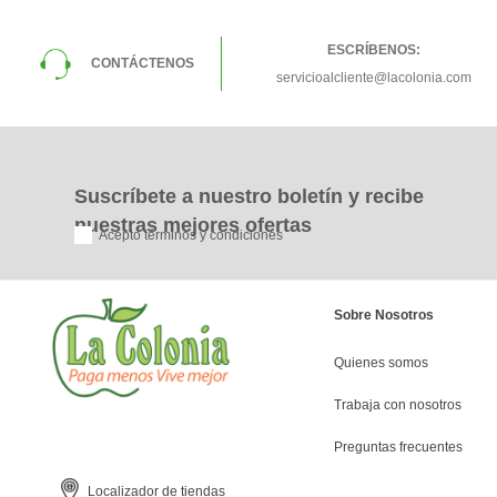
9
.
pañales
10
.
azucar
ESCRÍBENOS:
CONTÁCTENOS
servicioalcliente@lacolonia.com
Suscríbete a nuestro boletín y recibe
nuestras mejores ofertas
Acepto términos y condiciones
Sobre Nosotros
Quienes somos
Trabaja con nosotros
Preguntas frecuentes
Localizador de tiendas