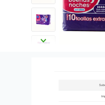
9
.
pañales
10
.
azucar
Subc
Im