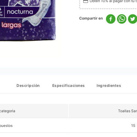
Obtén 10% al pagar con tu ta
Descripción
Especificaciones
Ingredientes
ategoria
Toallas San
puestos
15