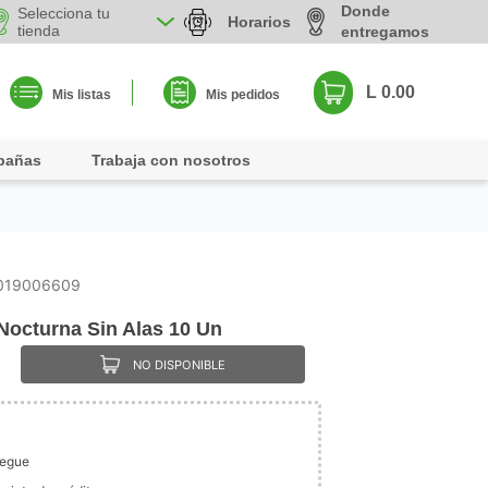
Donde
Selecciona tu
Horarios
tienda
entregamos
L 0.00
Mis listas
Mis pedidos
pañas
Trabaja con nosotros
019006609
 Nocturna Sin Alas 10 Un
NO DISPONIBLE
legue