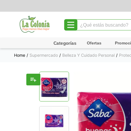
¿Qué estás buscando?
TÉRMINOS MÁS BUSCADOS
Ofertas
Promoc
1
.
leche
Supermercado
Belleza Y Cuidado Personal
Prote
2
.
chocolate
3
.
cafe
4
.
queso
5
.
pollo
6
.
galletas
7
.
yogurt
8
.
shampoo