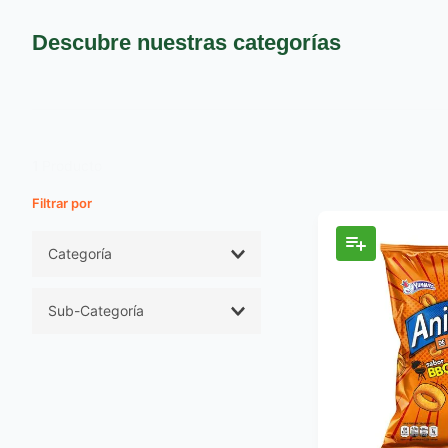
9
.
pañales
10
.
azucar
Descubre nuestras categorías
1
Producto
Filtros
Categoría
Abarrotes
Sub-Categoría
Snacks