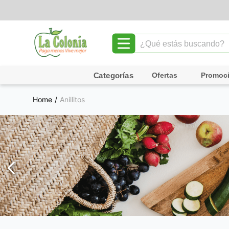
¿Qué estás buscando?
TÉRMINOS MÁS BUSCADOS
Ofertas
Promoc
1
.
leche
Anillitos
2
.
chocolate
3
.
cafe
4
.
queso
5
.
pollo
6
.
galletas
7
.
yogurt
8
.
shampoo