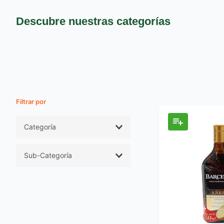
9
.
pañales
10
.
azucar
Descubre nuestras categorías
4
Productos
Filtros
Categoría
Cervezas Licores y
Sub-Categoría
Vinos
Licores