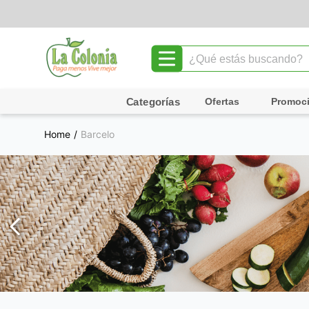
¿Qué estás buscando?
TÉRMINOS MÁS BUSCADOS
Ofertas
Promoc
1
.
leche
Barcelo
2
.
chocolate
3
.
cafe
4
.
queso
5
.
galletas
6
.
pollo
7
.
shampoo
8
.
yogurt