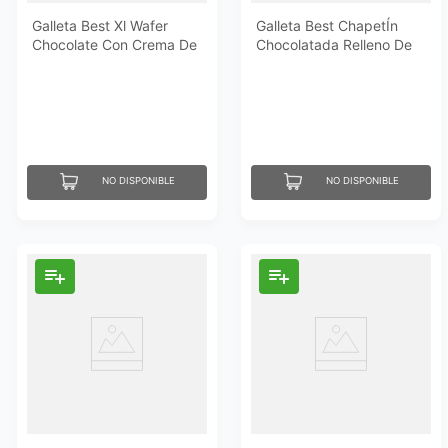
Galleta Best Xl Wafer
Galleta Best ChapetÍn
Chocolate Con Crema De
Chocolatada Relleno De
Maní 480Gr
Vainilla 240 Gr
NO DISPONIBLE
NO DISPONIBLE