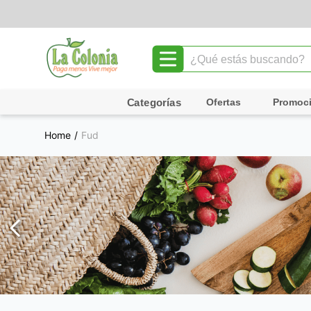
¿Qué estás buscando?
TÉRMINOS MÁS BUSCADOS
Ofertas
Promoc
1
.
leche
Fud
2
.
chocolate
3
.
cafe
4
.
queso
5
.
pollo
6
.
galletas
7
.
yogurt
8
.
shampoo