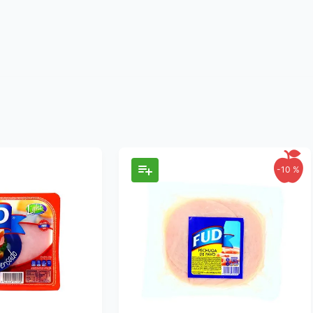
-
10 %