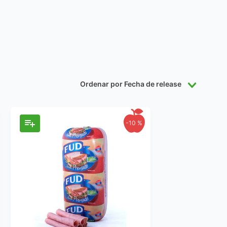
Ordenar por
Fecha de release
-
10 %