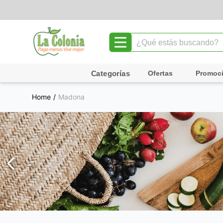
¿Qué estás buscando?
TÉRMINOS MÁS BUSCADOS
Ofertas
Promoc
1
.
leche
Madona
2
.
chocolate
3
.
cafe
4
.
queso
5
.
pollo
6
.
galletas
7
.
shampoo
8
.
yogurt