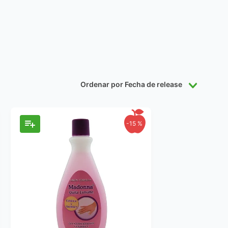
Ordenar por
Fecha de release
-
15 %