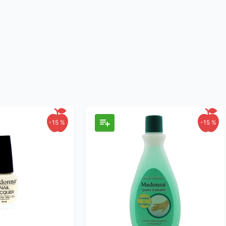
-
15 %
-
15 %