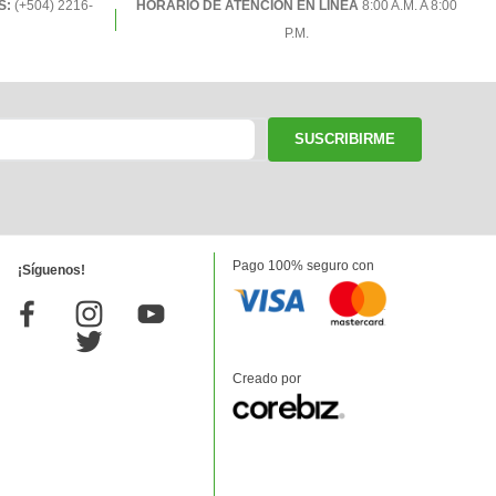
S:
(+504) 2216-
HORARIO DE ATENCIÓN EN LÍNEA
8:00 A.M. A 8:00
P.M.
SUSCRIBIRME
Pago 100% seguro con
¡Síguenos!
Creado por