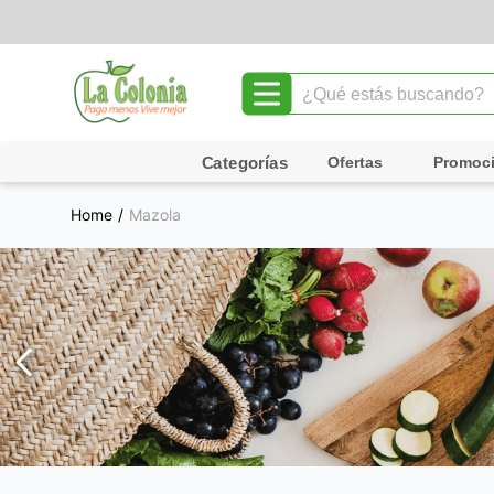
¿Qué estás buscando?
TÉRMINOS MÁS BUSCADOS
Ofertas
Promoc
1
.
leche
Mazola
2
.
chocolate
3
.
cafe
4
.
queso
5
.
pollo
6
.
galletas
7
.
yogurt
8
.
shampoo