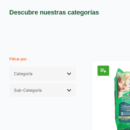
9
.
pañales
10
.
azucar
Descubre nuestras categorías
18
Productos
Filtros
Categoría
Mascotas
Sub-Categoría
Alimentos para
Mascotas