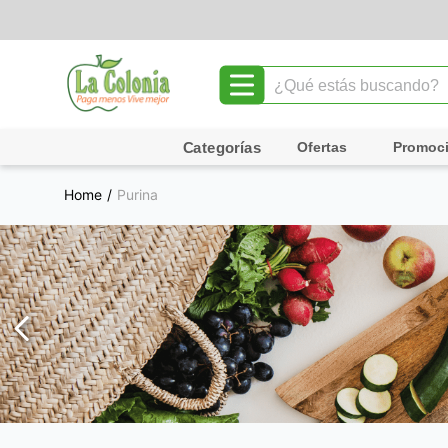
¿Qué estás buscando?
TÉRMINOS MÁS BUSCADOS
Ofertas
Promoc
1
.
leche
Purina
2
.
chocolate
3
.
cafe
4
.
queso
5
.
pollo
6
.
galletas
7
.
shampoo
8
.
yogurt