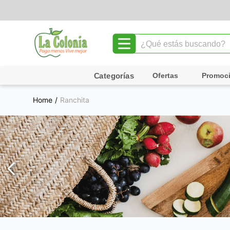
¿Qué estás buscando?
TÉRMINOS MÁS BUSCADOS
Ofertas
Promoc
1
.
leche
Ranchita
2
.
chocolate
3
.
cafe
4
.
queso
5
.
pollo
6
.
galletas
7
.
yogurt
8
.
shampoo