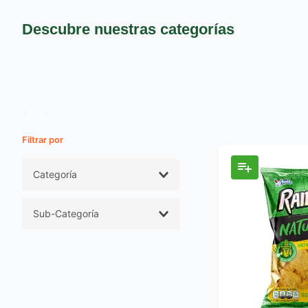
9
.
pañales
10
.
azucar
Descubre nuestras categorías
1
Producto
Filtros
Categoría
Abarrotes
Sub-Categoría
Snacks