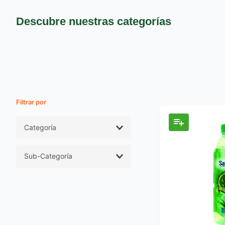
9
.
pañales
10
.
azucar
Descubre nuestras categorías
1
Producto
Filtros
Categoría
Bebidas y Jugos
Sub-Categoría
Bebidas Refrescantes