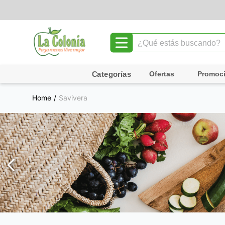
¿Qué estás buscando?
TÉRMINOS MÁS BUSCADOS
Ofertas
Promoc
1
.
leche
Savivera
2
.
chocolate
3
.
cafe
4
.
queso
5
.
pollo
6
.
galletas
7
.
shampoo
8
.
yogurt