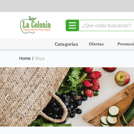
¿Qué estás buscando?
TÉRMINOS MÁS BUSCADOS
Ofertas
Promoc
1
.
leche
Skyy
2
.
chocolate
3
.
cafe
4
.
queso
5
.
galletas
6
.
pollo
7
.
shampoo
8
.
yogurt