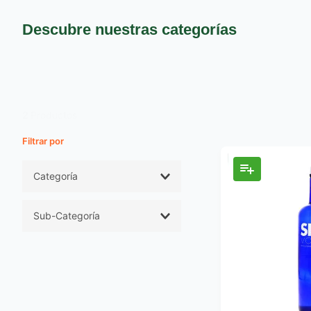
9
.
pañales
10
.
azucar
Descubre nuestras categorías
2
Productos
Filtros
Categoría
Cervezas Licores y
Sub-Categoría
Vinos
Licores