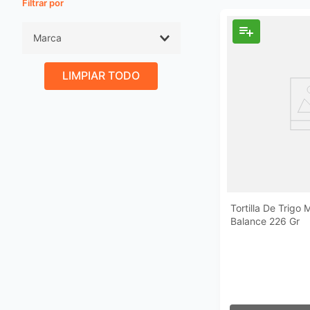
9
.
pañales
10
.
azucar
Marca
Mission
LIMPIAR TODO
Bimbo
La Habana
Exquisita
Old El Paso
Milpa Real
La Hondurenita
Tortilla De Trigo 
Sanissimo
Balance 226 Gr
Salmas
OEP
Mostrar 3 más