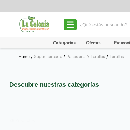
¿Qué estás buscando?
TÉRMINOS MÁS BUSCADOS
Ofertas
Promoc
1
.
leche
Supermercado
Panadería Y Tortillas
Tortillas
2
.
chocolate
3
.
cafe
4
.
queso
Descubre nuestras categorías
5
.
galletas
6
.
pollo
7
.
shampoo
8
.
yogurt
28
Productos
Filtros