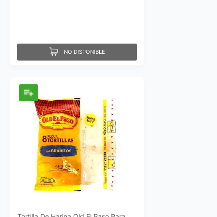
NO DISPONIBLE
Tortilla De Harina Old El Paso Para