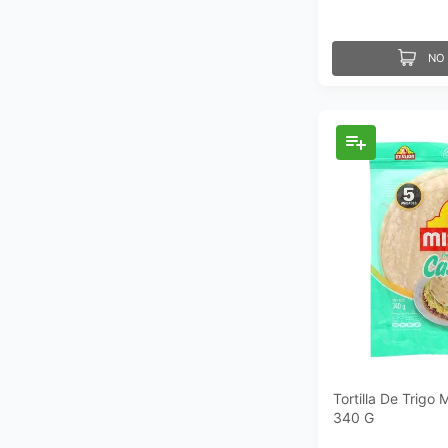
NO 
Tortilla De Trigo
340 G