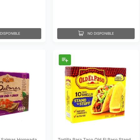
DISPONIBLE
NO DISPONIBLE
o Salmas Horneada
Tortilla Para Taco Old El Paso Stand